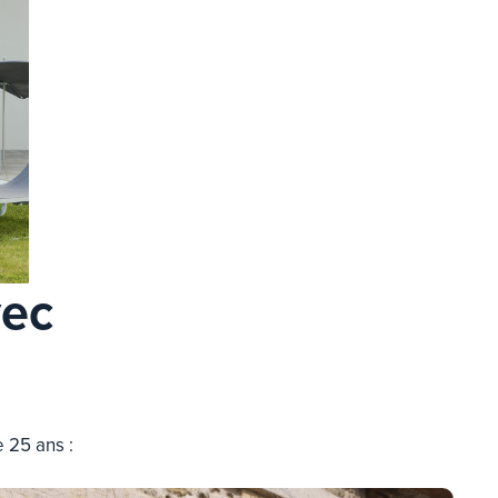
vec
 25 ans :