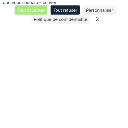
que vous souhaitez activer
Tout accepter
Tout refuser
Personnaliser
Contactez-nous
X
Masquer le 
Politique de confidentialité