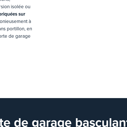
rsion isolée ou
briquées sur
monieusement à
ns portillon, en
porte de garage
te de garage basculan