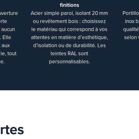
finitions
uverture
Acier simple paroi, isolant 20 mm
Portill
orte
ou revêtement bois : choisissez
inox 
e aucun
le matériau qui correspond à vos
qualit
 Elle
attentes en matière d’esthétique,
selon 
 aux
d’isolation ou de durabilité. Les
ie, tout
teintes RAL sont
e.
personnalisables.
rtes