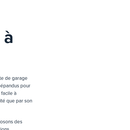
 à
rte de garage
 répandus pour
facile à
lité que par son
posons des
ions,