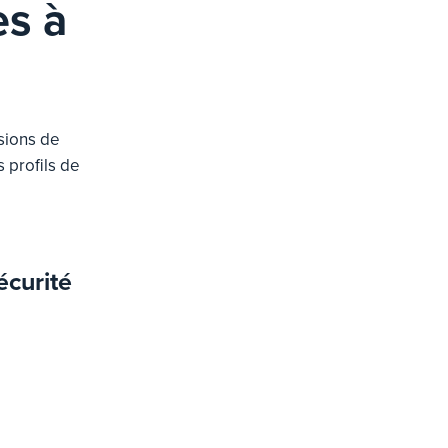
es à
sions de
 profils de
écurité